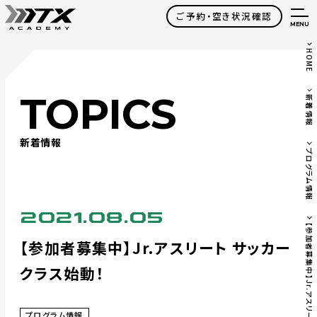
ご予約・空き状況確認
MENU
HOME
TOPICS
新着情報
新着情報
プログラム情報
2021.08.05
【
参
加
者
募
集
中
】
J
r
.
ア
ス
リ
ー
ト
ッ
カ
ー
ク
ラ
ス
始
動
【参加者募集中】Jr.アスリート サッカー
クラス始動！
プログラム情報