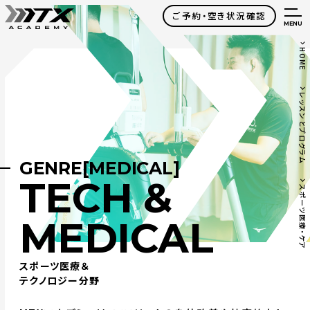
ご予約・空き状況確認
MENU
HOME
レッスンとプログラム
GENRE[MEDICAL]
TECH &
スポーツ医療・ケア
MEDICAL
スポーツ医療＆
テクノロジー分野