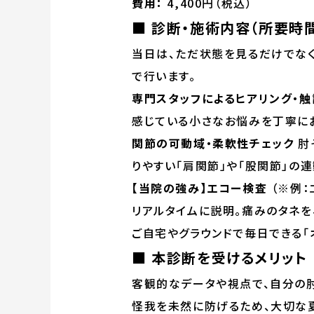
費用：
4,400円（税込）
■ 診断・施術内容（所要時間
当日は、ただ状態を見るだけでな
で行います。
専門スタッフによるヒアリング・触
感じている小さなお悩みを丁寧に
関節の可動域・柔軟性チェック
肘
りやすい「肩関節」や「股関節」の
【当院の強み】エコー検査
（※例：
リアルタイムに説明。痛みのタネを
ご自宅やグラウンドで毎日できる「
■ 本診断を受けるメリット
客観的なデータや視点で、自分の肘
怪我を未然に防げるため、大切な