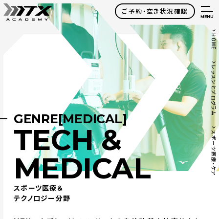
ご予約・空き状況確認
MENU
HOME
レッスンとプログラム
GENRE[MEDICAL]
TECH &
スポーツ医療・ケア
MEDICAL
スポーツ医療＆
テクノロジー分野