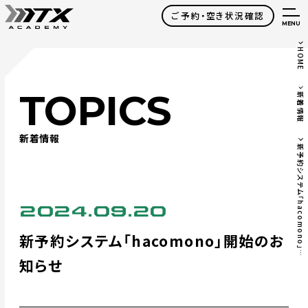
ご予約・空き状況確認
MENU
HOME
TOPICS
新着情報
新着情報
新
予
約
シ
ス
テ
ム
「
h
a
c
o
m
o
n
o
」
始
の
お
知
ら
2024.09.20
新予約システム「hacomono」開始のお
開
せ
知らせ